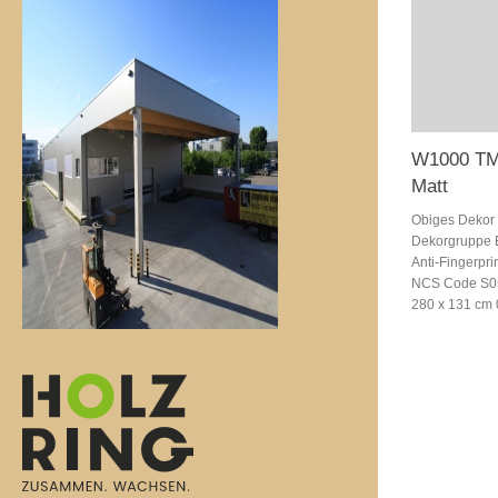
W1000 TM
Matt
Obiges Dekor 
Dekorgruppe E
Anti-Fingerpr
NCS Code S050
280 x 131 cm 0