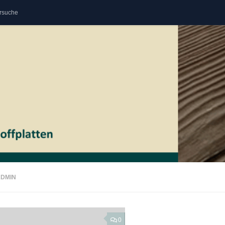
rsuche
DMIN
0