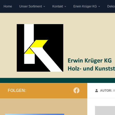
Home
Unser Sortiment
Kontakt
Erwin Krüger KG
Deko
Zum Inhalt springen
FOLGEN:
AUTOR:
A