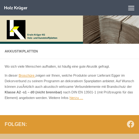
Holz Krüger
Zum Inhalt springen
AKKUSTIKPLATTEN
Wo sich viele Menschen aufhalten, ist häufig eine gute Akustik gefragt.
In dieser
Broschüre
zeigen wir Ihnen, welche Produkte unser Lieferant Egger im
Dekorverbund zu seinem Programm an dekorativen Spanplatten anbietet. Auf Wunsch
können zusÃ¤tzlich auch akustisch wirksame Verbundelemente mit Brandschutz der
Klasse A2 -s1 – d0
(nicht brennbar)
nach DIN EN 13501-1 (mit Prüfzeugnis für das
Element) angeboten werden. Weitere Infos
hierzu …
FOLGEN: