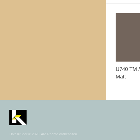
U740 TM /
Matt
Holz Krüger © 2026. Alle Rechte vorbehalten.