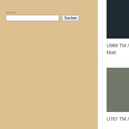
Suchen
Suchen
U968 TM /
Matt
U767 TM /