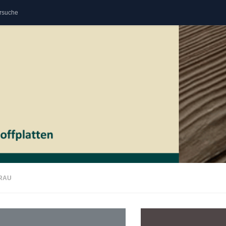
rsuche
RAU