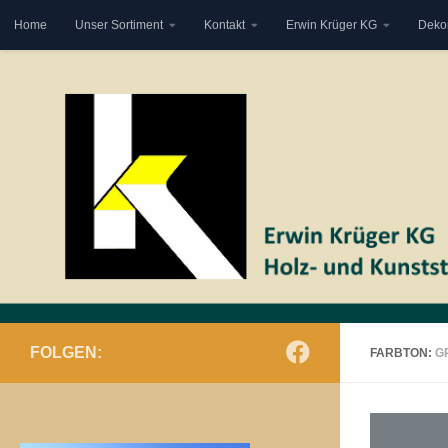
Home
Unser Sortiment
Kontakt
Erwin Krüger KG
Deko
Zum Inhalt springen
FOLGEN:
FARBTON:
G