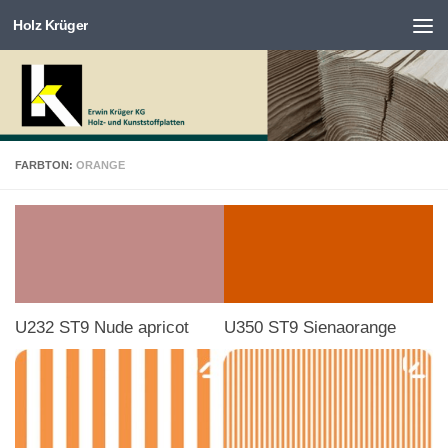
Holz Krüger
Zum Inhalt springen
FARBTON:
ORANGE
U232 ST9 Nude apricot
U350 ST9 Sienaorange