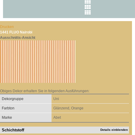
Drucken
1441 FLUO Nairobi
Ausschnitts-Ansicht
Obiges Dekor erhalten Sie in folgenden Ausführungen:
Dekorgruppe
Uni
Farbton
Glänzend, Orange
Marke
Abet
Schichtstoff
Details einblenden