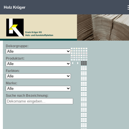
Holz Krüger
Zum Inhalt springen
Dekorgruppe:
Produktart:
Farbton:
Marke:
Suche nach Bezeichnung: