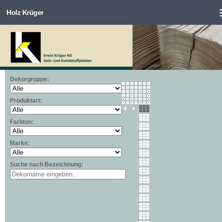
Holz Krüger
Zum Inhalt springen
Dekorgruppe:
Produktart:
Farbton:
Marke:
Suche nach Bezeichnung: