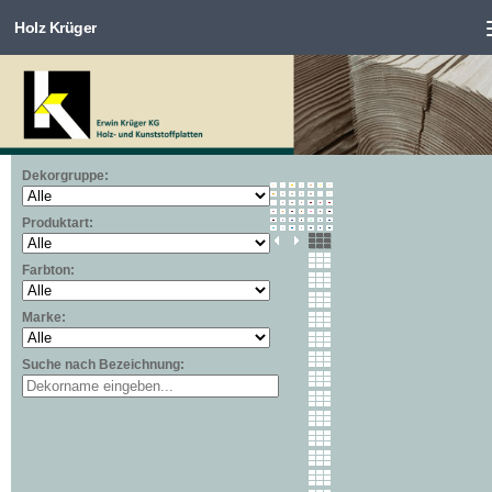
Holz Krüger
Zum Inhalt springen
Dekorgruppe:
Produktart:
Farbton:
Marke:
Suche nach Bezeichnung: