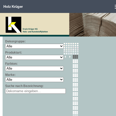
Holz Krüger
Zum Inhalt springen
Dekorgruppe:
Produktart:
Farbton:
Marke:
Suche nach Bezeichnung: