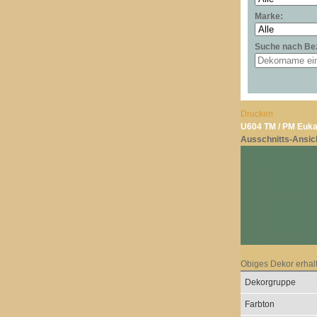
Marke:
Suche nach Be
Drucken
U604 TM / PM Euka
Ausschnitts-Ansic
Obiges Dekor erhal
Dekorgruppe
Farbton