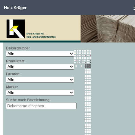
Holz Krüger
Zum Inhalt springen
Dekorgruppe:
Produktart:
Farbton:
Marke:
Suche nach Bezeichnung: