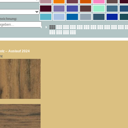
zeichnung:
olz – Auslauf 2024
ht