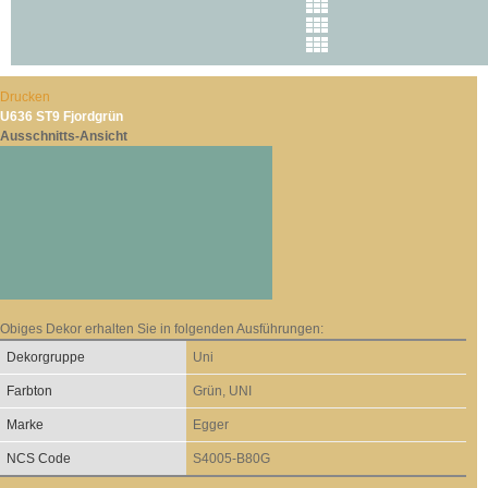
Drucken
U636 ST9 Fjordgrün
Ausschnitts-Ansicht
Obiges Dekor erhalten Sie in folgenden Ausführungen:
Dekorgruppe
Uni
Farbton
Grün, UNI
Marke
Egger
NCS Code
S4005-B80G