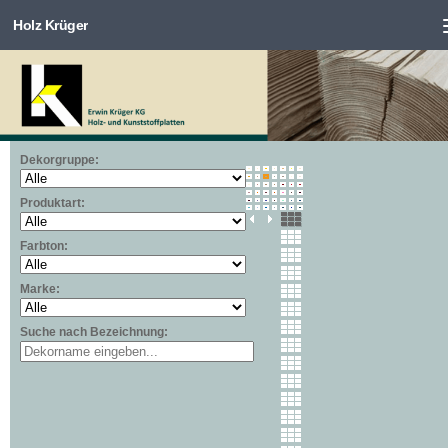
Holz Krüger
Zum Inhalt springen
Dekorgruppe:
Produktart:
Farbton:
Marke:
Suche nach Bezeichnung: