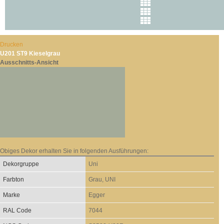
Drucken
U201 ST9 Kieselgrau
Ausschnitts-Ansicht
Obiges Dekor erhalten Sie in folgenden Ausführungen:
Dekorgruppe
Uni
Farbton
Grau, UNI
Marke
Egger
RAL Code
7044