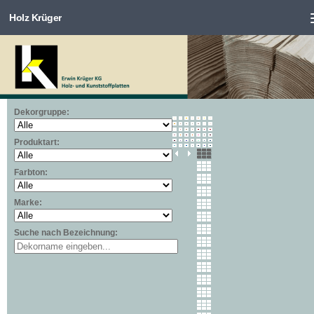
Holz Krüger
Zum Inhalt springen
Dekorgruppe:
Produktart:
Farbton:
Marke:
Suche nach Bezeichnung: