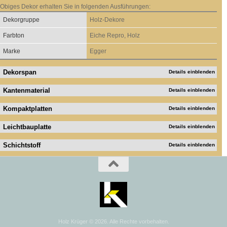
Obiges Dekor erhalten Sie in folgenden Ausführungen:
Dekorgruppe
Holz-Dekore
Farbton
Eiche Repro, Holz
Marke
Egger
Dekorspan
Details einblenden
Kantenmaterial
Details einblenden
Kompaktplatten
Details einblenden
Leichtbauplatte
Details einblenden
Schichtstoff
Details einblenden
Holz Krüger © 2026. Alle Rechte vorbehalten.