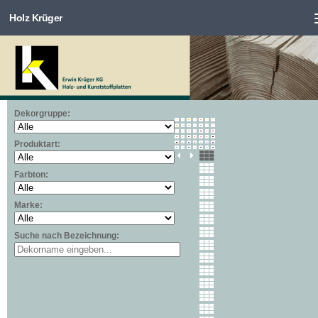
Holz Krüger
Zum Inhalt springen
Dekorgruppe:
Produktart:
Farbton:
Marke:
Suche nach Bezeichnung: