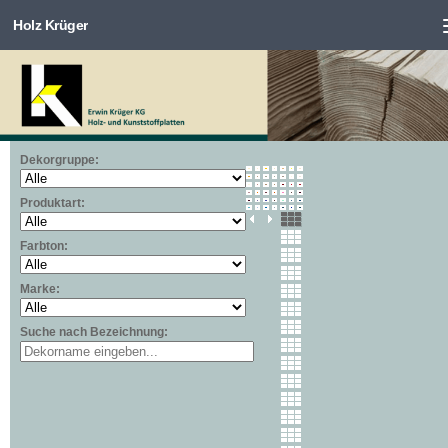
Holz Krüger
Zum Inhalt springen
Dekorgruppe:
Produktart:
Farbton:
Marke:
Suche nach Bezeichnung: