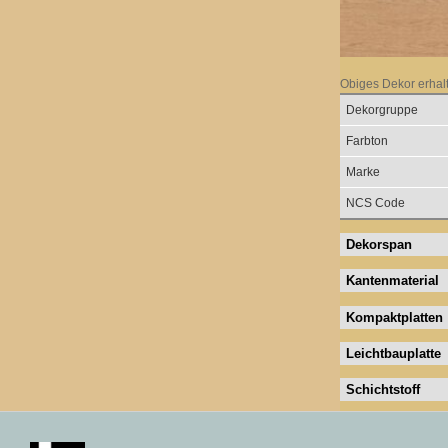
Obiges Dekor erhal
Dekorgruppe
Farbton
Marke
NCS Code
Dekorspan
Kantenmaterial
Kompaktplatten
Leichtbauplatte
Schichtstoff