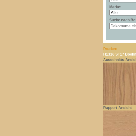
Marke:
Suche nach Be
Drucken
H1316 ST17 Bookm
Ausschnitts-Ansic
Rapport-Ansicht