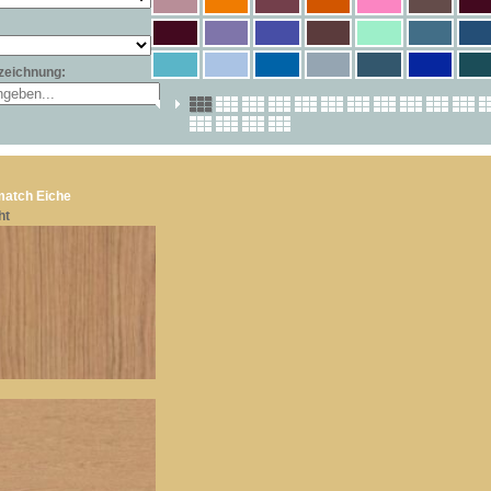
zeichnung:
atch Eiche
ht