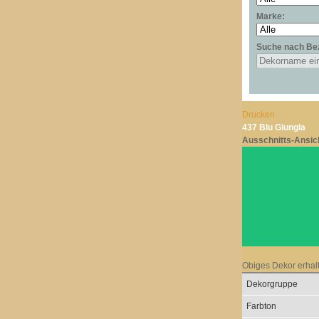
Marke:
Suche nach Be
Drucken
437 Blu Giungla
Ausschnitts-Ansic
Obiges Dekor erhal
Dekorgruppe
Farbton