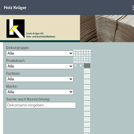
Holz Krüger
Zum Inhalt springen
Dekorgruppe:
Produktart:
Farbton:
Marke:
Suche nach Bezeichnung: