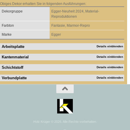
Obiges Dekor erhalten Sie in folgenden Ausführungen:
Dekorgruppe
Egger-Neuheit 2024, Material-
Reproduktionen
Farbton
Fantasie, Marmor-Repro
Marke
Egger
Arbeitsplatte
Details einblenden
Kantenmaterial
Details einblenden
Schichtstoff
Details einblenden
Verbundplatte
Details einblenden
Holz Krüger © 2026. Alle Rechte vorbehalten.