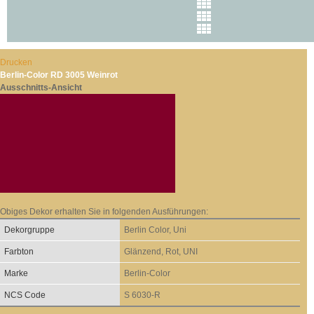
Drucken
Berlin-Color RD 3005 Weinrot
Ausschnitts-Ansicht
Obiges Dekor erhalten Sie in folgenden Ausführungen:
Dekorgruppe
Berlin Color, Uni
Farbton
Glänzend, Rot, UNI
Marke
Berlin-Color
NCS Code
S 6030-R