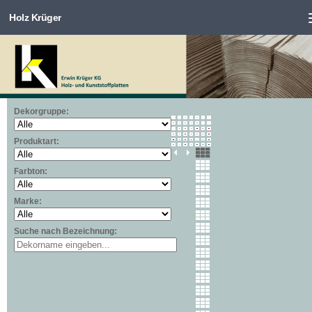
Holz Krüger
Zum Inhalt springen
Dekorgruppe:
Produktart:
Farbton:
Marke:
Suche nach Bezeichnung: